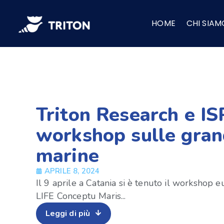
Vai
al
HOME
CHI SIAM
contenuto
Triton Research e IS
workshop sulle gran
marine
APRILE 8, 2024
Il 9 aprile a Catania si è tenuto il workshop
LIFE Conceptu Maris...
Leggi di più