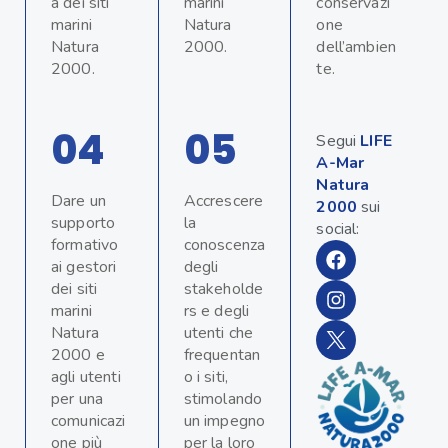
a dei siti
marini
conservazi
marini
Natura
one
Natura
2000.
dell’ambien
2000.
te.
04
05
Segui
LIFE
A-Mar
Natura
Dare un
Accrescere
2000
sui
supporto
la
social:
formativo
conoscenza
F
I
a
n
ai gestori
degli
c
s
dei siti
stakeholde
e
t
marini
rs e degli
b
a
Natura
utenti che
o
g
2000 e
frequentan
o
r
agli utenti
o i siti,
k
a
per una
stimolando
m
comunicazi
un impegno
one più
per la loro