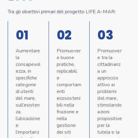
Tra gli obiettivi primari del progetto LIFE A-MAR:
01
02
03
Aumentare
Promuover
Promuover
la
e buone
e tra la
consapevol
pratiche,
cittadinanz
ezza, in
replicabili,
a un
specifiche
e
approccio
categorie
comportam
attivo ai
di utenti
enti
problemi
del mare,
ecososteni
del mare,
sull’esisten
bili nella
stimolando
za,
fruizione e
azioni
l’ubicazione
nella
propositive
e
gestione
per la
l’importanz
dei siti
tutela e la