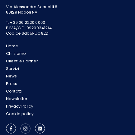
Via Alessandro Scarlatti 8
80129 Napoli NA
T:
+39 06 2220 0000
P.IVA/C.F.: 09209341214
Codice SdI: 5RUO82D
Home
Chi siamo
Clienti e Partner
Servizi
News
Press
Contatti
Newsletter
Privacy Policy
Cookie policy
F
I
L
a
n
i
c
s
n