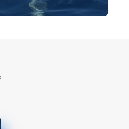
o
n
i
i