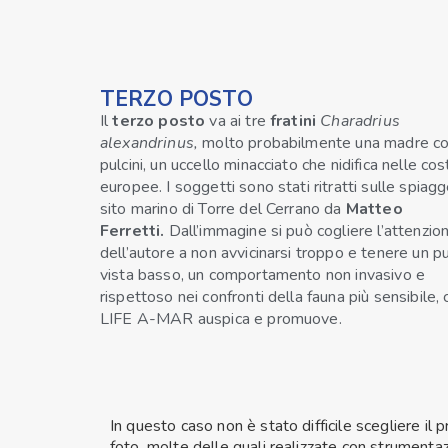
TERZO POSTO
Il
terzo posto
va ai tre
fratini
Charadrius
alexandrinus,
molto probabilmente una madre co
pulcini, un uccello minacciato che nidifica nelle cos
europee. I soggetti sono stati ritratti sulle spiag
sito marino di Torre del Cerrano da
Matteo
Ferretti.
Dall’immagine si può cogliere l’attenzio
dell’autore a non avvicinarsi troppo e tenere un p
vista basso, un comportamento non invasivo e
rispettoso nei confronti della fauna più sensibile, 
LIFE A-MAR auspica e promuove.
In questo caso non è stato difficile scegliere il
foto, molte delle quali realizzate con strumentaz