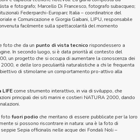
lista e fotografo; Marcello Di Francesco, fotografo subacqueo;
tituzionali Federparchi-Europarc Italia – coordinatrice del
riale e Comunicazione e Giorgia Gaibani, LIPU, responsabile
convenuta facilmente sulla spettacolarità del momento
re foto che da un
punto di vista tecnico
rispondessero a
agine. In secondo luogo, si è data priorità al contesto del
 un progetto che si occupa di aumentare la conoscenza dei
000, e delle loro peculiarità naturalistiche a chi le frequenta
n l’obiettivo di stimolarne un comportamento pro-attivo alla
 LIFE
come strumento interattivo, in via di sviluppo, che
azioni principali dei siti marini e costieri NATURA 2000, dando
nalazioni.
e foto
fuori podio
che meritano di essere pubblicate per la loro
nte si possono riscontrare in natura: una è la foto di
eppie Sepia officinalis nelle acque dei Fondali Noli –