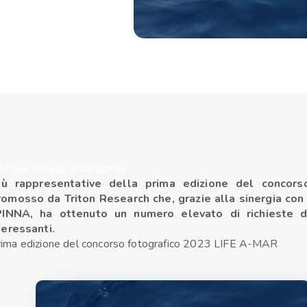
27 sec to read, 612 words
più rappresentative della prima edizione del concors
romosso da Triton Research che, grazie alla sinergia co
PINNA,
ha ottenuto un numero elevato di richieste d
teressanti.
 prima edizione del concorso fotografico 2023 LIFE A-MAR