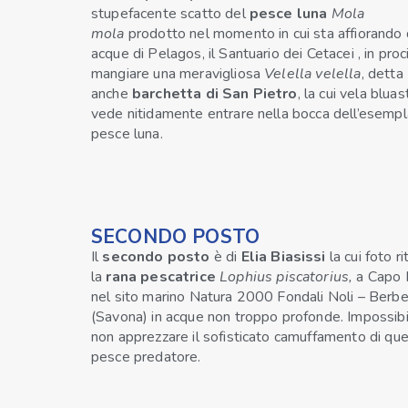
stupefacente scatto del
pesce luna
Mola
mola
prodotto nel momento in cui sta affiorando 
acque di Pelagos, il Santuario dei Cetacei , in proc
mangiare una meravigliosa
Velella velella
, detta
anche
barchetta di San Pietro
, la cui vela bluas
vede nitidamente entrare nella bocca dell’esempl
pesce luna.
SECONDO POSTO
Il
secondo posto
è di
Elia Biasissi
la cui foto ri
la
rana pescatrice
Lophius piscatorius,
a Capo 
nel sito marino Natura 2000 Fondali Noli – Berb
(Savona) in acque non troppo profonde. Impossibi
non apprezzare il sofisticato camuffamento di qu
pesce predatore.