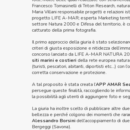
Francesco Tomasinelli di Triton Research, natura
Maria Villani responsabile progetti e relazioni is
progetto LIFE A-MAR; esperta Marketing territo
settore Natura 2000 e Difesa del territorio, è 
catturato della prima fotografia.
Il primo approccio della giuria è stato seleziona
criteri di giusta esposizione e nitidezza dell’imm
concorso lanciato da LIFE A-MAR NATURA 2000,
siti marini e costieri
della rete europea natura 2
(turisti, pescatori, abitanti, diportisti etc…) co
corretta conservazione e protezione.
A tal proposito è stata creata l’
APP AMAR Sea
persegue queste finalità, raccogliendo le inform
la possibilità agli utenti di aggiungere foto e seg
La giuria ha inoltre scelto di pubblicare altre du
bellezza e perché colgono dei momenti che rarame
Alessandro Borsini
dell’accoppiamento di due s
Bergeggi (Savona).