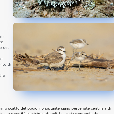
n i
te
ge del
ne
unto di
che
 primo scatto del podio, nonostante siano pervenute centinaia di
ioni e capacità tecniche notevoli. La giuria composta da