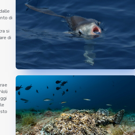
dalle
into di
tra si
are di
trae
Noli
eggi
le
esto