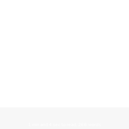
1 min and 4 sec to read, 266 words