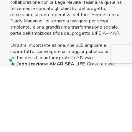
collaborazione con la Lega Navale Italiana, la quale ha
felicemente sposato gli obiettivi del progetto,
realizzando la parte operativa del tour. Permettere a
“Lady Marianne” di tornare a navigare per scopi
ambientali è una grandissima trasformazione sociale,
parte dell’ambiziosa sfida del progetto LIFE A-MAR.
Un’altra importante azione, che può ampliare e,
soprattutto, coinvolgere un maggior pubblico di
fruitori dei siti marittimi protetti è l’avvio
dell’
applicazione
AMAR SEA LIFE
. Grazie a essa
turisti, diportisti, pescatori che si troveranno ad
attraversare questi siti, potranno scoprire le
meraviglie che questi luoghi offrono in termini
faunistici e floristici. Il raggiungimento di questo
pubblico permetterà di rendere le persone
consapevoli delle buone pratiche da adottare
per non intralciare il naturale svolgimento della vita
marina e, ancor più, per imparare ad attraversare gli
habitat naturali senza lasciare impronte dannose.