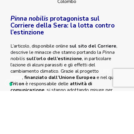
Colombo
Pinna nobilis
protagonista sul
Corriere della Sera: la lotta contro
l’estinzione
L’articolo, disponibile online
sul sito del Corriere
,
de
scrive le minacce che stanno portando la
Pinna
nobilis
sull’orlo dell’estinzione
, in particolare
l’azione di alcuni parassiti e gli effetti del
cambiamento climatico. Grazie al progetto
LIFE
Pinna
,
finanziato dall’Unione Europea
e nel quale
Triton
è responsabile delle
attività di
comunicazione
, si stanno adottando misure per
proteggere gli esemplari sopravvissuti e studiare
strategie innovative per la conservazione della
specie.
Il Corriere sottolinea come
LIFE Pinna
non sia solo un
progetto di ricerca, ma anche una
piattaforma per
sensibilizzare l’opinione pubblica
e creare